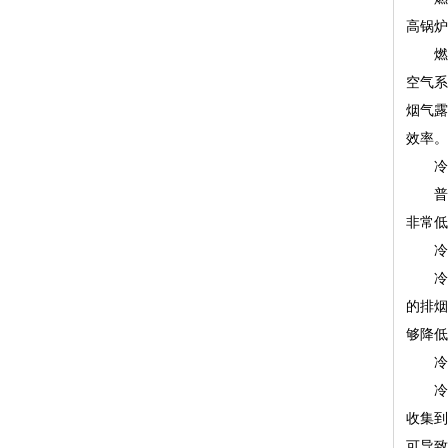
高锅炉
燃烧空
空气系
烟气露
效率。
冷凝
普通
非常低
冷凝
冷凝式
的排烟
够降低
冷凝
冷凝
收集到
可导致