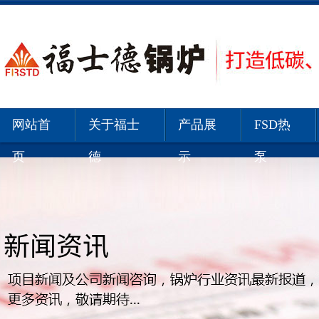
网站首
关于福士
产品展
FSD热
页
德
示
泵