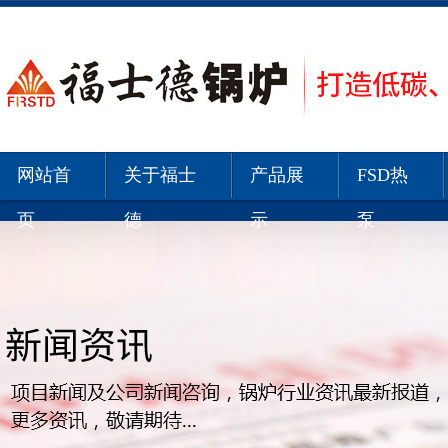
网站首
关于福士
产品展
FSD热
页
德
示
泵