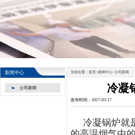
新闻中心
当前位置：
首页
>
新闻中心
>
公司新闻
冷凝
公司新闻
发布时间：2017-03-17
冷凝锅炉就
的高温烟气中