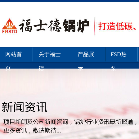
网站首
关于福士
产品展
FSD热
页
德
示
泵