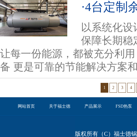
·4台定制
以系统化设
保障长期稳
让每一份能源，都被充分利用
备 更是可靠的节能解决方案和服
1
2
3
4
网站首页
关于福士德
产品展示
FSD热泵
版权所有（C）福士德锅炉有限