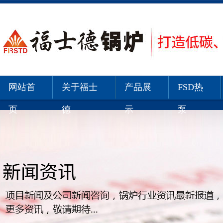
网站首
关于福士
产品展
FSD热
页
德
示
泵