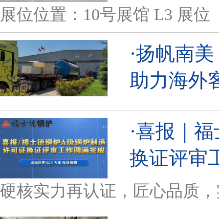
展位位置：10号展馆 L3 展位
·扬帆南美
助力海外
·喜报｜福
换证评审
硬核实力再认证，匠心品质，